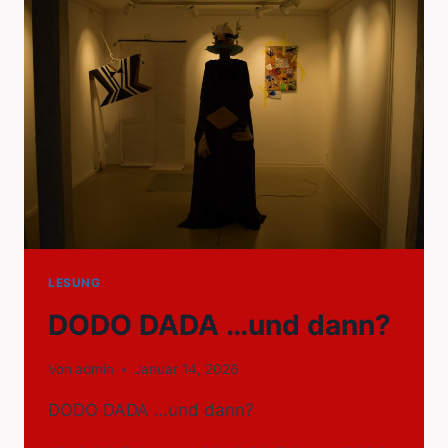
LESUNG
DODO DADA …und dann?
Von
admin
Januar 14, 2026
DODO DADA …und dann?