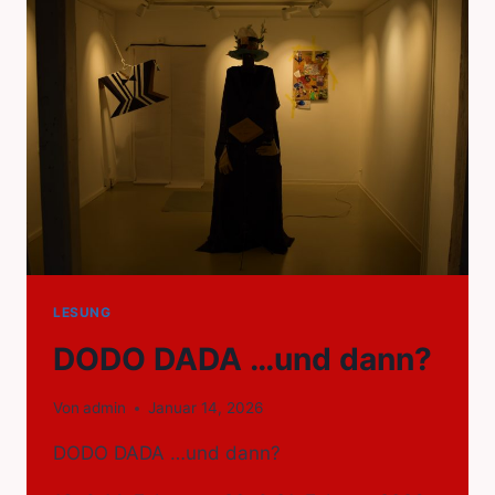
LESUNG
DODO DADA …und dann?
Von
admin
Januar 14, 2026
DODO DADA …und dann?