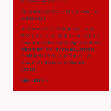
Von
admin
August 31, 2025
21. September 2025 – 19 Uhr – Martin-
Luther-Haus
Im Rahmen der Grötzinger Musiktage
2025 gibt es einen Melodramen-Abend.
Zusammen mit Pianistin Olga Zheltikova
präsentiert Tom Keymer als Sprecher
Musik-Melodramen von Franz Liszt,
Friedrich Nietzsche und Richard
Strauss.
GRÖTZINGER
MEHR LESEN
MUSIKTAGE
–
MELODRAMEN
MIT
TOM