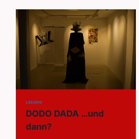
LESUNG
DODO DADA …und
dann?