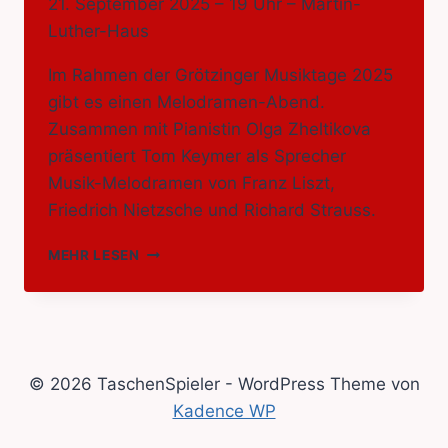
21. September 2025 – 19 Uhr – Martin-
Luther-Haus
Im Rahmen der Grötzinger Musiktage 2025
gibt es einen Melodramen-Abend.
Zusammen mit Pianistin Olga Zheltikova
präsentiert Tom Keymer als Sprecher
Musik-Melodramen von Franz Liszt,
Friedrich Nietzsche und Richard Strauss.
GRÖTZINGER
MEHR LESEN
MUSIKTAGE
–
MELODRAMEN
MIT
TOM
© 2026 TaschenSpieler - WordPress Theme von
Kadence WP