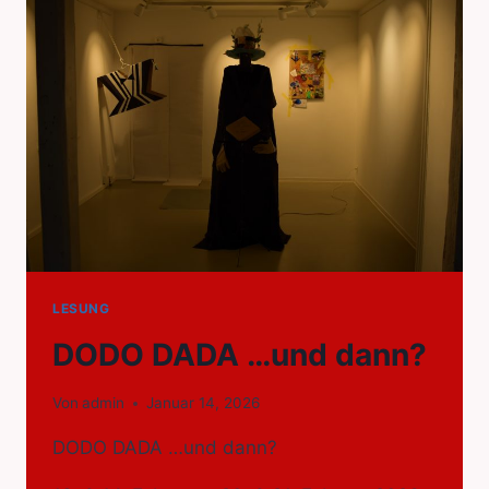
LESUNG
DODO DADA …und dann?
Von
admin
Januar 14, 2026
DODO DADA …und dann?