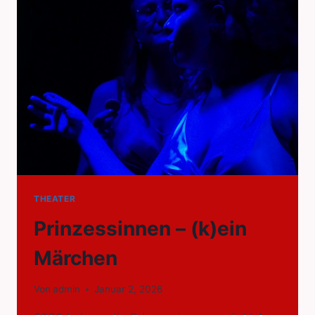
THEATER
Prinzessinnen – (k)ein
Märchen
Von
admin
Januar 2, 2026