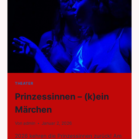
IMPROSHOW
IN
DER
ORGELFABRIK
DURLACH
THEATER
Prinzessinnen – (k)ein
Märchen
Von
admin
Januar 2, 2026
2026 kehren die Prinzessinnen zurück! Am