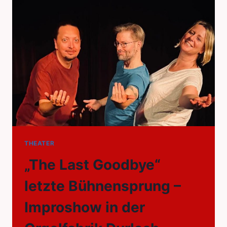
THEATER
„The Last Goodbye“
letzte Bühnensprung –
Improshow in der