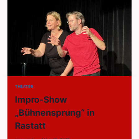
THEATER
Impro-Show
„Bühnensprung“ in
Rastatt