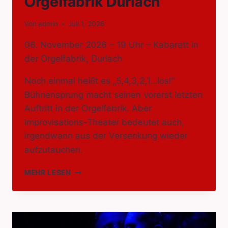
Orgelfabrik Durlach
Von
admin
Juli 1, 2026
06. November 2026 – 19 Uhr – Kabarett in
der Orgelfabrik, Durlach
Noch einmal heißt es „5,4,3,2,1…los!“
Bühnensprung macht seinen vorerst letzten
Auftritt in der Orgelfabrik. Aber
Improvisations-Theater bedeutet auch,
irgendwann aus der Versenkung wieder
aufzutauchen.
„THE
MEHR LESEN
LAST
GOODBYE“
LETZTE
BÜHNENSPRUNG
–