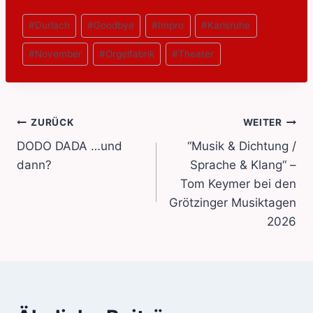
Beitrags
#
Durlach
#
Goodbye
#
Impro
#
Karlsruhe
Tags:
#
November
#
Orgelfabrik
#
Theater
Beitragsnavigation
ZURÜCK
WEITER
DODO DADA …und
“Musik & Dichtung /
dann?
Sprache & Klang“ –
Tom Keymer bei den
Grötzinger Musiktagen
2026