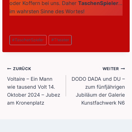
oder Koffern bei uns. Daher
TaschenSpieler
…
im wahrsten Sinne des Wortes!
Beitrags
#
TaschenSpieler
#
Theater
Tags:
Beitragsnavigation
ZURÜCK
WEITER
Voltaire – Ein Mann
DODO DADA und DU –
wie tausend Volt 14.
zum fünfjährigen
Oktober 2024 – Jubez
Jubiläum der Galerie
am Kronenplatz
Kunstfachwerk N6