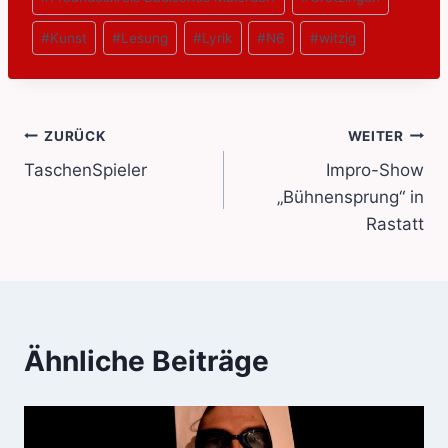
#
Kunst
#
Lesung
#
Lyrik
#
N6
#
witzig
Beitragsnavigation
ZURÜCK
WEITER
TaschenSpieler
Impro-Show
„Bühnensprung“ in
Rastatt
Ähnliche Beiträge