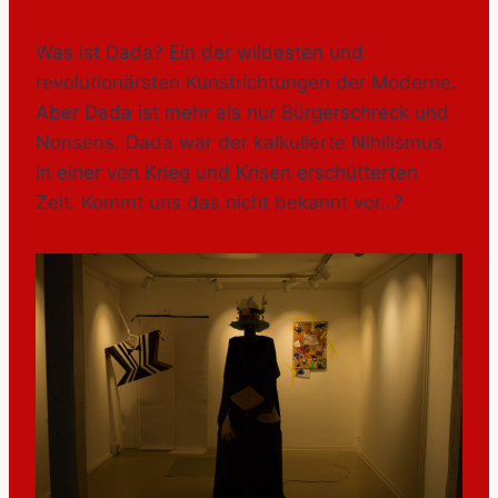
Was ist Dada? Ein der wildesten und
revolutionärsten Kunstrichtungen der Moderne.
Aber Dada ist mehr als nur Bürgerschreck und
Nonsens. Dada war der kalkulierte Nihilismus
in einer von Krieg und Krisen erschütterten
Zeit. Kommt uns das nicht bekannt vor…?