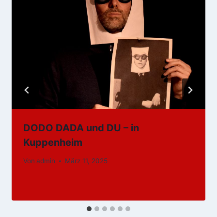
DODO DADA und DU – in
Kuppenheim
Von
admin
März 11, 2025