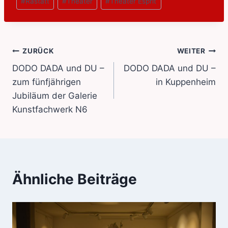
#
Rastatt
#
Theater
#
Theater Esprit
Beitragsnavigation
ZURÜCK
WEITER
DODO DADA und DU –
DODO DADA und DU –
zum fünfjährigen
in Kuppenheim
Jubiläum der Galerie
Kunstfachwerk N6
Ähnliche Beiträge