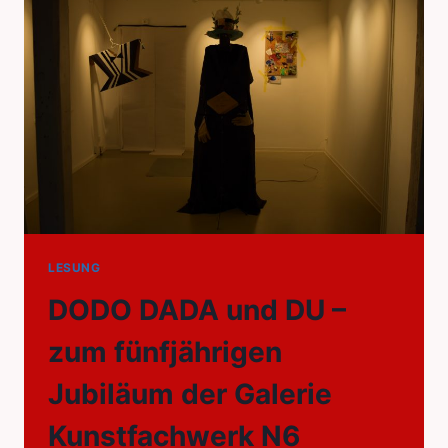
LESUNG
DODO DADA und DU –
zum fünfjährigen
Jubiläum der Galerie
Kunstfachwerk N6