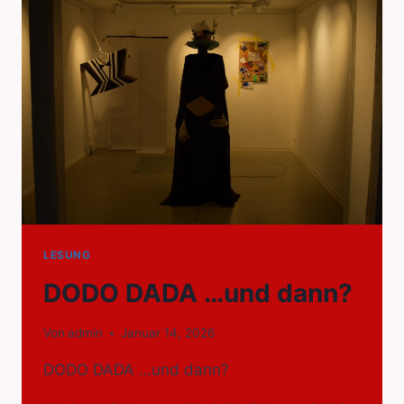
LESUNG
DODO DADA …und dann?
Von
admin
Januar 14, 2026
DODO DADA …und dann?