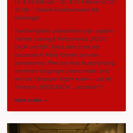
13. & 14. Februar – 20. & 21. Februar 2026 –
20 Uhr – Galerie Kunstfachwerk N6,
Grötzingen
TaschenSpieler präsentieren den zweiten
Teil der Lesung & Performance „DODO
DADA und DU“. Nach dem Ende der
Dadaisten in Paris formiert sich der
Surrealismus. Was die neue Kunstrichtung
von ihrem Vorgänger unterscheidet und
wer die führenden Köpfe waren – das ist
Thema in „DODO DADA …und dann?“
DODO
MEHR LESEN
DADA
…
UND
DANN?