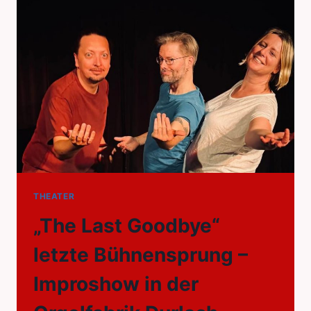
THEATER
„The Last Goodbye“
letzte Bühnensprung –
Improshow in der