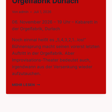
Orgelfabrik Durlach
Von
admin
Juli 1, 2026
06. November 2026 – 19 Uhr – Kabarett in
der Orgelfabrik, Durlach
Noch einmal heißt es „5,4,3,2,1…los!“
Bühnensprung macht seinen vorerst letzten
Auftritt in der Orgelfabrik. Aber
Improvisations-Theater bedeutet auch,
irgendwann aus der Versenkung wieder
aufzutauchen.
„THE
MEHR LESEN
LAST
GOODBYE“
LETZTE
BÜHNENSPRUNG
–