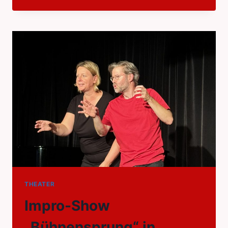
DADA
UND
DU
–
IN
KUPPENHEIM
THEATER
Impro-Show
„Bühnensprung“ in