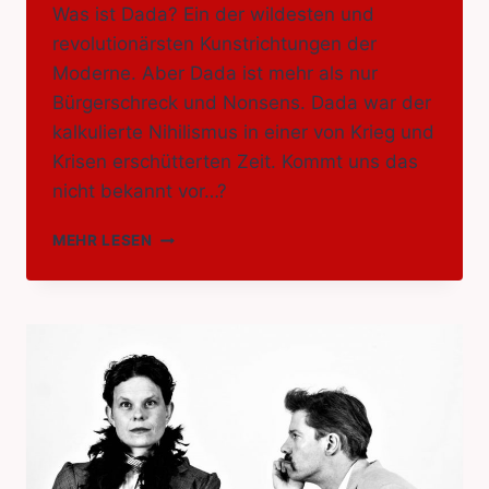
Was ist Dada? Ein der wildesten und
revolutionärsten Kunstrichtungen der
Moderne. Aber Dada ist mehr als nur
Bürgerschreck und Nonsens. Dada war der
kalkulierte Nihilismus in einer von Krieg und
Krisen erschütterten Zeit. Kommt uns das
nicht bekannt vor…?
DODO
MEHR LESEN
DADA
UND
DU
–
ZUM
FÜNFJÄHRIGEN
JUBILÄUM
DER
GALERIE
KUNSTFACHWERK
N6