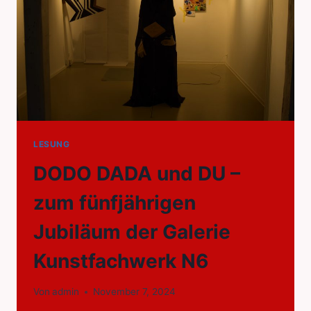
LESUNG
DODO DADA und DU –
zum fünfjährigen
Jubiläum der Galerie
Kunstfachwerk N6
Von
admin
November 7, 2024